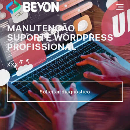
MANUTENÇÃO E
SUPORTE WORDPRESS
PROFISSIONAL
XXX
Solicitar diagnóstico