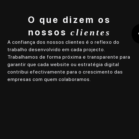
O que dizem os
nossos
clientes
Com
Contrata
inic
A confiança dos nossos clientes é o reflexo do
Beyon fo
pre
trabalho desenvolvido em cada projecto.
melhor d
Trabalhamos de forma próxima e transparente para
de 
que tome
garantir que cada website ou estratégia digital
que
presença
contribui efectivamente para o crescimento das
tran
da minh
empresas com quem colaboramos.
prof
empresa.
e c
compree
noss
perfeita
A B
as minha
ent
necessi
exa
transfor
isso
minha vi