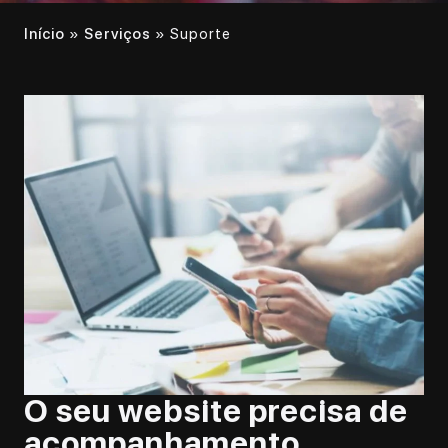
Início
»
Serviços
»
Suporte
O seu website precisa de
acompanhamento